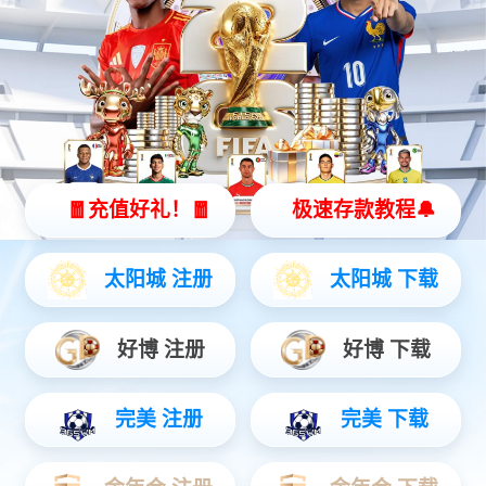
竞技
神魔
歌舞
战争
泡面番
社会
机战
运动
女性向
青春
职场
剧情
魔法
亲子
历史
犯罪
推理
恐怖
乙女向
吸血鬼
动作
耽美
亲情
偶像
美少女
玄幻
武侠
特摄
血腥
萝莉
宠物
穿越
伪娘
童年
美食
都市
游戏
欢乐向
排序
年份
点击量
最近热门
前辈是男孩子
原版名称
先輩はおとこのこ
其他名称
Senpai wa Otokonoko / Senpai Is an Otokonoko / 前辈是伪娘
国家
日本
动画种类
TV
年份
2024
播放状态
完结
剧情类型
伪娘,百合,校园
少女爱上姐姐～三颗闪耀之星～
原版名称
処女はお姉さまに恋してる～3つのきら星～